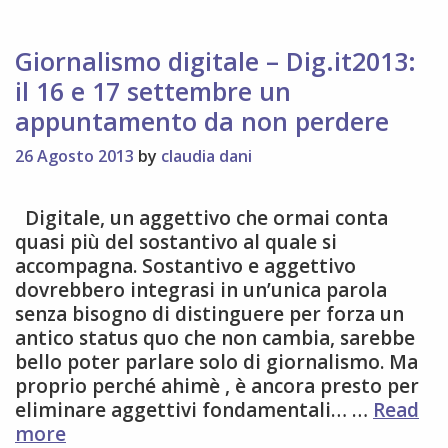
lunedì
16
a
Giornalismo digitale – Dig.it2013:
Firenze
il 16 e 17 settembre un
appuntamento da non perdere
26 Agosto 2013
by
claudia dani
Digitale, un aggettivo che ormai conta
quasi più del sostantivo al quale si
accompagna. Sostantivo e aggettivo
dovrebbero integrasi in un’unica parola
senza bisogno di distinguere per forza un
antico status quo che non cambia, sarebbe
bello poter parlare solo di giornalismo. Ma
proprio perché ahimè , è ancora presto per
eliminare aggettivi fondamentali… …
Read
Giornalismo
more