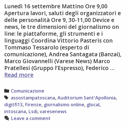
Lunedì 16 settembre Mattino Ore 9,00
Apertura lavori, saluti degli organizzatori e
delle personalità Ore 9, 30-11,00 Device e
news, le tre dimensioni del giornalismo on
line: le piattaforme, gli strumenti e i
linguaggi Coordina Vittorio Pasteris con
Tommaso Tessarolo (esperto di
comunicazione), Andrea Santagata (Banzai),
Marco Giovannelli (Varese News) Marco
Pratellesi (Gruppo l’Espresso), Federico …
Il
Read more
programma
aggiornato
Categories
Comunicazione
di
Tags
assostampatoscana
,
Auditorium Sant'Apollonia
,
Dig.it
digitfi13
,
Firenze
,
giornalismo online
,
glocal
,
13
intoscana
,
Lsdi
,
varesenews
–
Leave a comment
da