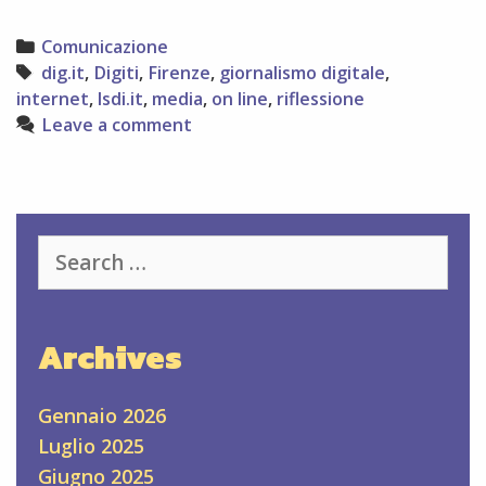
digitale
–
Categories
Comunicazione
Dig.it2013:
Tags
dig.it
,
Digiti
,
Firenze
,
giornalismo digitale
,
il
internet
,
lsdi.it
,
media
,
on line
,
riflessione
16
Leave a comment
e
17
settembre
un
appuntamento
Search
da
for:
non
perdere
Archives
Gennaio 2026
Luglio 2025
Giugno 2025