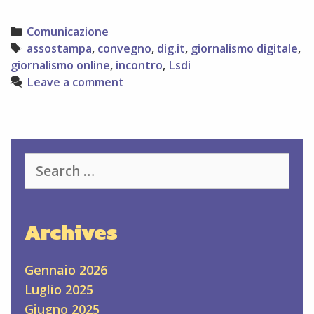
domani
Dig.it:
Categories
Comunicazione
primo
Tags
assostampa
,
convegno
,
dig.it
,
giornalismo digitale
,
convegno
giornalismo online
,
incontro
,
Lsdi
nazionale
Leave a comment
sul
giornalismo
online
Search
for:
Archives
Gennaio 2026
Luglio 2025
Giugno 2025