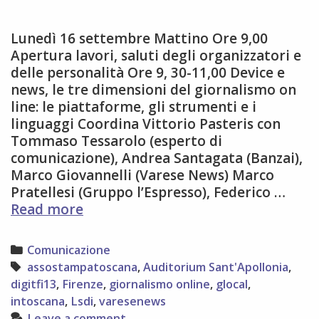
Lunedì 16 settembre Mattino Ore 9,00
Apertura lavori, saluti degli organizzatori e
delle personalità Ore 9, 30-11,00 Device e
news, le tre dimensioni del giornalismo on
line: le piattaforme, gli strumenti e i
linguaggi Coordina Vittorio Pasteris con
Tommaso Tessarolo (esperto di
comunicazione), Andrea Santagata (Banzai),
Marco Giovannelli (Varese News) Marco
Pratellesi (Gruppo l’Espresso), Federico …
Il
Read more
programma
aggiornato
Categories
Comunicazione
di
Tags
assostampatoscana
,
Auditorium Sant'Apollonia
,
Dig.it
digitfi13
,
Firenze
,
giornalismo online
,
glocal
,
13
intoscana
,
Lsdi
,
varesenews
–
Leave a comment