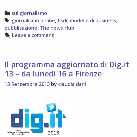
lsdi.it:
The
Categories
sul giornalismo
News
Tags
giornalismo online
,
Lsdi
,
modello di business
,
Hub,
pubblicazione
,
The news Hub
la
Leave a comment
piattaforma
che
promette
di
Il programma aggiornato di Dig.it
salvare
13 – da lunedì 16 a Firenze
il
giornalismo
13 Settembre 2013
by
claudia dani
online