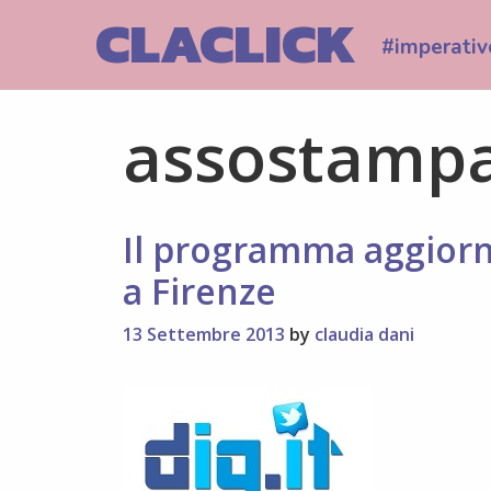
Skip
CLACLICK
to
#imperativ
content
assostamp
Il programma aggiorna
a Firenze
13 Settembre 2013
by
claudia dani