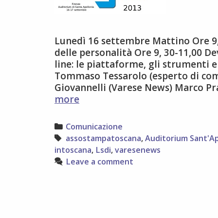
Lunedì 16 settembre Mattino Ore 9,0
delle personalità Ore 9, 30-11,00 De
line: le piattaforme, gli strumenti 
Tommaso Tessarolo (esperto di com
Giovannelli (Varese News) Marco Pra
Il
more
programma
aggiornato
Categories
Comunicazione
di
Tags
assostampatoscana
,
Auditorium Sant'Ap
Dig.it
intoscana
,
Lsdi
,
varesenews
13
Leave a comment
–
da
lunedì
16
a