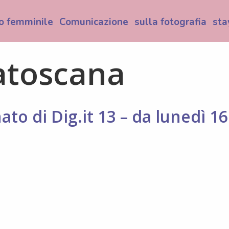
o femminile
Comunicazione
sulla fotografia
sta
atoscana
to di Dig.it 13 – da lunedì 16