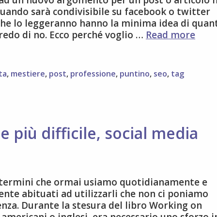
i ad un nuovo argomento per un post o articolo 
uando sarà condivisibile su facebook o twitter
 che lo leggeranno hanno la minima idea di quan
I
redo di no. Ecco perché voglio …
Read more
punt
sulle
i:
ta
,
mestiere
,
post
,
professione
,
puntino
,
seo
,
tag
perc
non
si
trat
solo
 più difficile, social media
di
post
un
arti
o termini che ormai usiamo quotidianamente e
ente abituati ad utilizzarli che non ci poniamo
enza. Durante la stesura del libro Working on