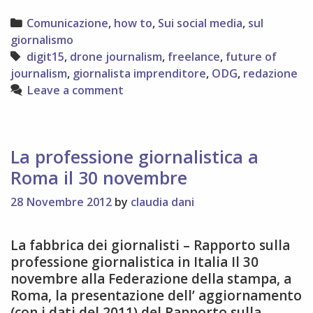
Categories
Comunicazione
,
how to
,
Sui social media
,
sul
giornalismo
Tags
digit15
,
drone journalism
,
freelance
,
future of
journalism
,
giornalista imprenditore
,
ODG
,
redazione
Leave a comment
La professione giornalistica a
Roma il 30 novembre
28 Novembre 2012
by
claudia dani
La fabbrica dei giornalisti – Rapporto sulla
professione giornalistica in Italia Il 30
novembre alla Federazione della stampa, a
Roma, la presentazione dell’ aggiornamento
(con i dati del 2011) del Rapporto sulla