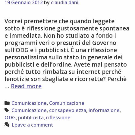
19 Gennaio 2012
by
claudia dani
Vorrei premettere che quando leggete
sotto è riflessione gustosamente spontanea
e immediata. Non ho studiato a fondo i
programmi veri o presunti del Governo
sull’ODG e i pubblicisti. È una riflessione
personalissima sullo stato in generale dei
pubblicisti e dell’ordine. Avete mai pensato
perché tutto rimbalza su internet perché
lenotizie son sbagliate e ricorrette? Perchè
Pubblicista
…
Read more
a
chi?
Categories
Comunicazione
,
Comunicazione
Una
Tags
Comunicazione
,
consapevolezza
,
informazione
,
riflessione
ODG
,
pubblicista
,
riflessione
personale
Leave a comment