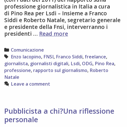
professione giornalistica in Italia a cura
di Pino Rea per Lsdi – Insieme a Franco
Siddi e Roberto Natale, segretario generale
e presidente della Fnsi, interverranno i
La
presidenti …
Read more
professione
giornalistica
Categories
Comunicazione
a
Tags
Enzo Iacopino
,
FNSI
,
Franco Siddi
,
freelance
,
Roma
giornalista
,
giornalisti digitali
,
Lsdi
,
ODG
,
Pino Rea
,
il
professione
,
rapporto sul giornalismo
,
Roberto
30
Natale
novembre
Leave a comment
Pubblicista a chi?Una riflessione
personale