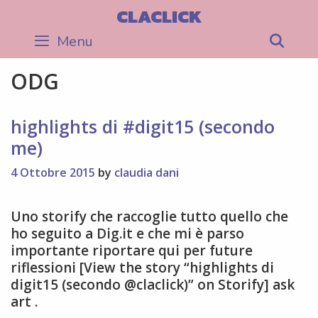
Skip
CLACLICK
to
Menu
Sea
content
ODG
highlights di #digit15 (secondo
me)
4 Ottobre 2015
by
claudia dani
Uno storify che raccoglie tutto quello che
ho seguito a Dig.it e che mi è parso
importante riportare qui per future
riflessioni [View the story “highlights di
digit15 (secondo @claclick)” on Storify] ask
art .