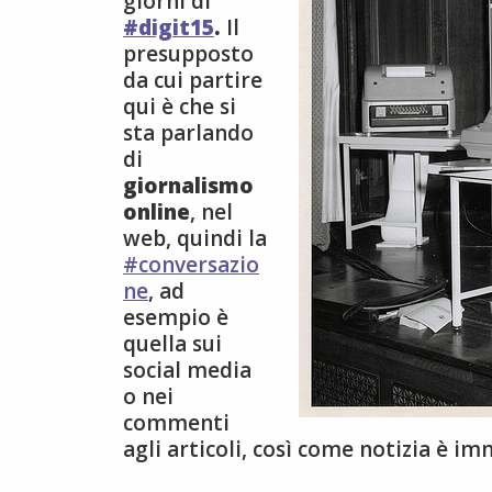
giorni di
#digit15
.
Il
presupposto
da cui partire
qui è che si
sta parlando
di
giornalismo
online
, nel
web, quindi la
#conversazio
ne
, ad
esempio è
quella sui
social media
o nei
commenti
agli articoli, così come notizia è i