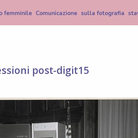
o femminile
Comunicazione
sulla fotografia
sta
lessioni post-digit15