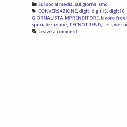
cultura,
Categories
Sui social media
,
sul giornalismo
riflessioni
Tags
CONVERSAZIONE
,
digit
,
digit15
,
digit16
,
post-
GIORNALISTAIMPRENDITORE
,
lavoro free
digit15
specializzazione
,
TECNOTREND
,
tesi
,
work
Leave a comment