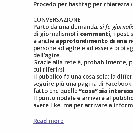
Procedo per hashtag per chiarezza (e
CONVERSAZIONE
Parto da una domanda:
si fa giorna
di giornalismo! i
commenti
, i post
e anche
approfondimento di una n
persone ad agire e ad essere protago
dell’agire.
Grazie alla rete è, probabilmente,
cui riferirsi.
Il pubblico fa una cosa sola: la diff
seguire più una pagina di Facebook 
fatto che quelle
“cose” sia interes
Il punto nodale è arrivare al pubbli
avere like, ma per arrivare a inform
digitale
Read more
è