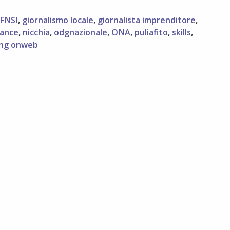
FNSI
,
giornalismo locale
,
giornalista imprenditore
,
lance
,
nicchia
,
odgnazionale
,
ONA
,
puliafito
,
skills
,
ing onweb