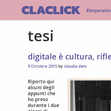
Skip
CLACLICK
to
#imperativ
content
tesi
digitale è cultura, rif
9 Ottobre 2015
by
claudia dani
Riporto qui
alcuni degli
appunti che
ho preso
durante i due