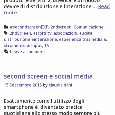
prodotti e servizi. 2. diventare un nuovo
device di distribuzione e interazione …
Read
qualche
more
conclusione
sulla
Categories
#secondscreenEXP
,
2ndscreen
,
Comunicazione
#2ndScreen
Tags
2ndScreen
,
ascolti tv
,
associazioni
,
auditel
,
distribuzione einterazione
,
esperienza trasmediale
,
strumento di input
,
TV
Leave a comment
second screen e social media
15 Settembre 2015
by
claudia dani
Esattamente come l’utilizzo degli
smartphone è diventato pratica
quotidiana allo stesso modo sempre più