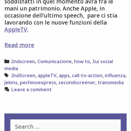
soddisfatti in quel momento avrà fra le
mani un patrimonio. Anche Apple, in
occasione dell’ultimo speech, pare ci stia
lavorando con le nuove funzioni della
AppleTV
.
second
Read more
screen
e
Categories
2ndscreen
,
Comunicazione
,
how to
,
Sui social
social
media
media
Tags
2ndScreen
,
appleTV
,
apps
,
call-to-action
,
influenza
,
Jekins
,
pechinoexpress
,
secondscreener
,
transmedia
Leave a comment
Search
for: