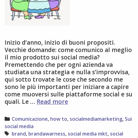
Inizio d’anno, inizio di buoni propositi.
Vecchie domande: come comunico al meglio
il mio prodotto sui social media?
Premettendo che per ogni azienda va
studiata una strategia e nulla s’improvvisa,
qui sotto trovate le cose che secondo me
sono le più importanti per iniziare a capire
come muoversi sulle piattaforme social e su
social
quali. Le …
Read more
media
per
Categories
Comunicazione
,
how to
,
socialmediamarketing
,
Sui
raccontare
social media
i
Tags
brand
,
brandawarness
,
social media mkt
,
social