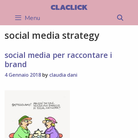
Skip
CLACLICK
to
Menu
Sea
content
social media strategy
social media per raccontare i
brand
4 Gennaio 2018
by
claudia dani