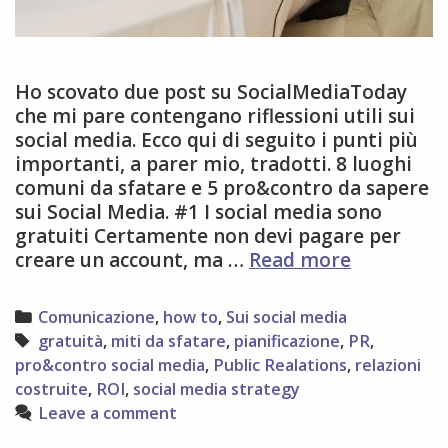
Ho scovato due post su SocialMediaToday
che mi pare contengano riflessioni utili sui
social media. Ecco qui di seguito i punti più
importanti, a parer mio, tradotti. 8 luoghi
comuni da sfatare e 5 pro&contro da sapere
sui Social Media. #1 I social media sono
gratuiti Certamente non devi pagare per
Social
creare un account, ma …
Read more
media:
8
Categories
Comunicazione
,
how to
,
Sui social media
luoghi
Tags
gratuità
,
miti da sfatare
,
pianificazione
,
PR
,
comuni
pro&contro social media
,
Public Realations
,
relazioni
da
costruite
,
ROI
,
social media strategy
smentire
Leave a comment
+