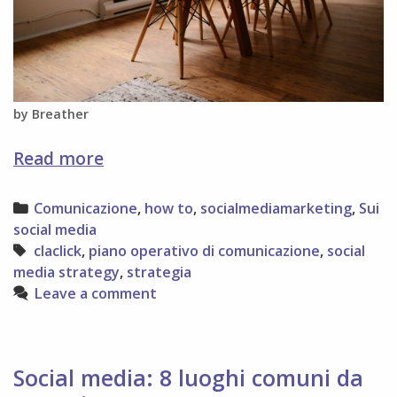
by Breather
La
Read more
prima
riunione
Categories
Comunicazione
,
how to
,
socialmediamarketing
,
Sui
social media
Tags
claclick
,
piano operativo di comunicazione
,
social
media strategy
,
strategia
Leave a comment
Social media: 8 luoghi comuni da