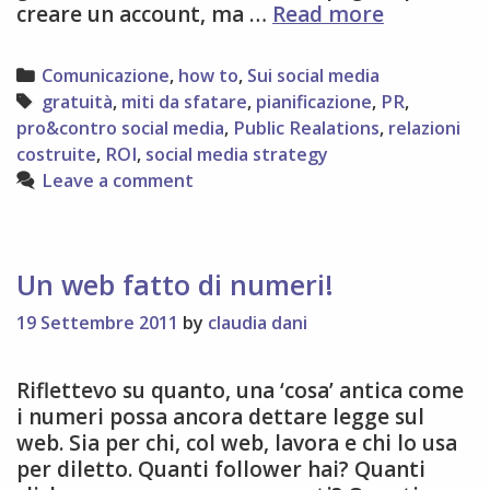
Social
creare un account, ma …
Read more
media:
8
Categories
Comunicazione
,
how to
,
Sui social media
luoghi
Tags
gratuità
,
miti da sfatare
,
pianificazione
,
PR
,
comuni
pro&contro social media
,
Public Realations
,
relazioni
da
costruite
,
ROI
,
social media strategy
smentire
Leave a comment
+
5
pro&cont
Un web fatto di numeri!
19 Settembre 2011
by
claudia dani
Riflettevo su quanto, una ‘cosa’ antica come
i numeri possa ancora dettare legge sul
web. Sia per chi, col web, lavora e chi lo usa
per diletto. Quanti follower hai? Quanti