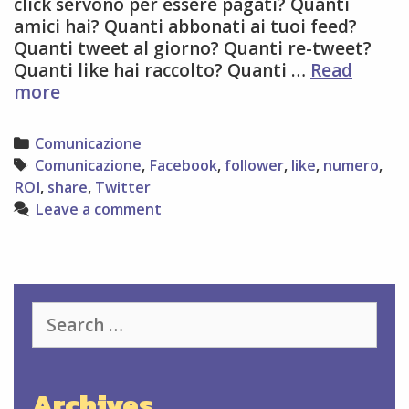
click servono per essere pagati? Quanti
amici hai? Quanti abbonati ai tuoi feed?
Quanti tweet al giorno? Quanti re-tweet?
Quanti like hai raccolto? Quanti …
Read
Un
more
web
fatto
Categories
Comunicazione
di
Tags
Comunicazione
,
Facebook
,
follower
,
like
,
numero
,
numeri!
ROI
,
share
,
Twitter
Leave a comment
Search
for:
Archives