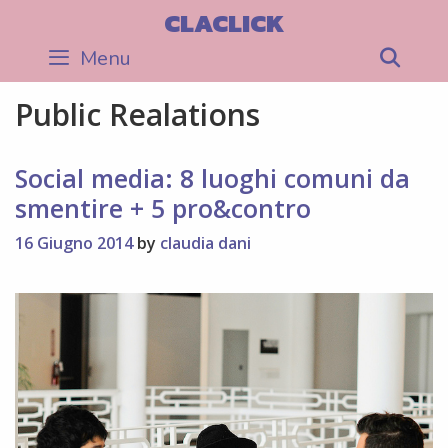
Skip
CLACLICK
to
Menu
Sea
content
Public Realations
Social media: 8 luoghi comuni da
smentire + 5 pro&contro
16 Giugno 2014
by
claudia dani