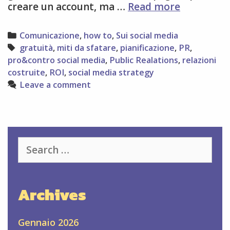
Social
creare un account, ma …
Read more
media:
8
Categories
Comunicazione
,
how to
,
Sui social media
luoghi
Tags
gratuità
,
miti da sfatare
,
pianificazione
,
PR
,
comuni
pro&contro social media
,
Public Realations
,
relazioni
da
costruite
,
ROI
,
social media strategy
smentire
Leave a comment
+
5
pro&cont
Search
for:
Archives
Gennaio 2026