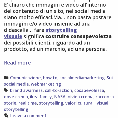
E’ chiaro che immagini e video all’interno
del contenuto di un sito, nei social media
siano molto efficaci.Ma… non basta postare
immagini e/o video insieme ad una
didascalia… fare
storytelling
visuale
significa
costruire consapevolezza
dei possibili clienti, riguardo ad un
prodotto, ad un marchio, ad una persona.
5
Read more
modi
per
Categories
Comunicazione
,
how to
,
socialmediamarketing
,
Sui
rinforzare
social media
,
webmarketing
lo
Tags
brand awarness
,
call-to-action
,
cosapevolezza
,
storytelling
dove crema
,
ikea family
,
NASA
,
niviea crema
,
racconta
visuale
storie
,
real time
,
storytelling
,
valori culturali
,
visual
storytelling
Leave a comment