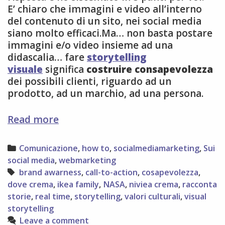
E’ chiaro che immagini e video all’interno
del contenuto di un sito, nei social media
siano molto efficaci.Ma… non basta postare
immagini e/o video insieme ad una
didascalia… fare
storytelling
visuale
significa
costruire consapevolezza
dei possibili clienti, riguardo ad un
prodotto, ad un marchio, ad una persona.
5
Read more
modi
per
Categories
Comunicazione
,
how to
,
socialmediamarketing
,
Sui
rinforzare
social media
,
webmarketing
lo
Tags
brand awarness
,
call-to-action
,
cosapevolezza
,
storytelling
dove crema
,
ikea family
,
NASA
,
niviea crema
,
racconta
visuale
storie
,
real time
,
storytelling
,
valori culturali
,
visual
storytelling
Leave a comment