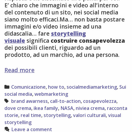
E’ chiaro che immagini e video all’interno
del contenuto di un sito, nei social media
siano molto efficaci.Ma… non basta postare
immagini e/o video insieme ad una
didascalia… fare
storytelling
visuale
significa
costruire consapevolezza
dei possibili clienti, riguardo ad un
prodotto, ad un marchio, ad una persona.
5
Read more
modi
per
Categories
Comunicazione
,
how to
,
socialmediamarketing
,
Sui
rinforzare
social media
,
webmarketing
lo
Tags
brand awarness
,
call-to-action
,
cosapevolezza
,
storytelling
dove crema
,
ikea family
,
NASA
,
niviea crema
,
racconta
visuale
storie
,
real time
,
storytelling
,
valori culturali
,
visual
storytelling
Leave a comment