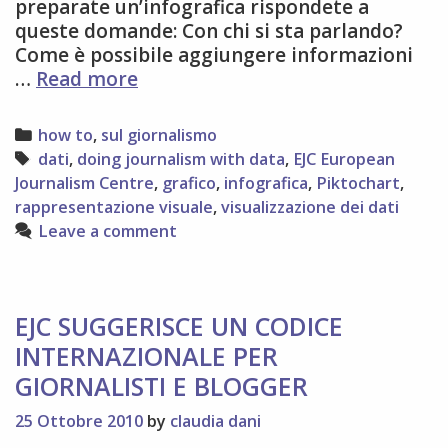
preparate un’infografica rispondete a
queste domande: Con chi si sta parlando?
Come è possibile aggiungere informazioni
ABC
…
Read more
dell’
infografica
Categories
how to
,
sul giornalismo
Tags
dati
,
doing journalism with data
,
EJC European
Journalism Centre
,
grafico
,
infografica
,
Piktochart
,
rappresentazione visuale
,
visualizzazione dei dati
Leave a comment
EJC SUGGERISCE UN CODICE
INTERNAZIONALE PER
GIORNALISTI E BLOGGER
25 Ottobre 2010
by
claudia dani