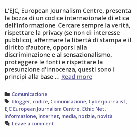
L’EJC, European Journalism Centre, presenta
la bozza di un codice internazionale di etica
dell’informazione. Cercare sempre la verità,
rispettare la privacy (se non di interesse
pubblico), affermare la libertà di stampa e il
diritto d’autore, opporsi alla
discriminazione e al sensazionalismo,
proteggere le fonti e rispettare la
presunzione d’innocenza, questi sono i
EJC
principi alla base …
Read more
SUGGERISCE
UN
Categories
Comunicazione
CODICE
Tags
blogger
,
codice
,
Comunicazione
,
Cyberjournalist
,
INTERNAZIONA
EJC European Journalism Centre
,
Ethic Net
,
PER
informazione
,
internet
,
media
,
notizie
,
novità
GIORNALISTI
Leave a comment
E
BLOGGER