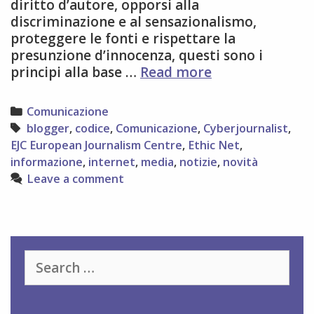
diritto d’autore, opporsi alla
discriminazione e al sensazionalismo,
proteggere le fonti e rispettare la
presunzione d’innocenza, questi sono i
EJC
principi alla base …
Read more
SUGGERISCE
UN
Categories
Comunicazione
CODICE
Tags
blogger
,
codice
,
Comunicazione
,
Cyberjournalist
,
INTERNAZIONA
EJC European Journalism Centre
,
Ethic Net
,
PER
informazione
,
internet
,
media
,
notizie
,
novità
GIORNALISTI
Leave a comment
E
BLOGGER
Search
for: