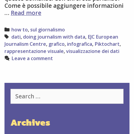
Come è possibile aggiungere informazioni
ABC
…
Read more
dell’
infografica
Categories
how to
,
sul giornalismo
Tags
dati
,
doing journalism with data
,
EJC European
Journalism Centre
,
grafico
,
infografica
,
Piktochart
,
rappresentazione visuale
,
visualizzazione dei dati
Leave a comment
Search
for:
Archives