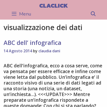
Skip
CLACLICK
to
Menu
Sea
content
visualizzazione dei dati
ABC dell’ infografica
14 Agosto 2014
by
claudia dani
ABC dell’infografica, ecco a cosa serve, come
va pensata per essere efficace e infine come
viene letta dal pubblico. Un’infografica e’ il
racconto visivo di una serie di dati legati ad
una storia (una notizia, un dataset,
un’inchiesta…). <<<UPDATE>>> Mentre
preparate un’infografica rispondete a
queste domande: Con chi si sta parlando?