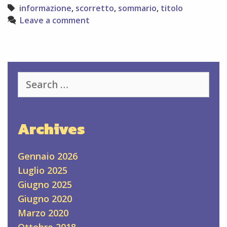
Tags
informazione
,
scorretto
,
sommario
,
titolo
Leave a comment
Search
for:
Archives
Gennaio 2026
Luglio 2025
Giugno 2025
Giugno 2020
Marzo 2020
Ottobre 2018