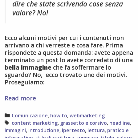
dire che state scrivendo cose senza
valore? No!
Ecco alcuni motivi per cui i contenuti non
arrivano a chi verreste e cosa fare. Prima
rispondete a questa domanda: avete appena
terminato un post lo avete corredato di una
bella immagine
che fa soffermare lo
sguardo? No, ecco trovato uno dei motivi.
Proseguiamo:
6
Read more
ragioni
per
Categories
Comunicazione
,
how to
,
webmarketing
cui
Tags
content marketing
,
grassetto e corsivo
,
headline
,
nessuno
immagini
,
introduzione
,
ipertesto
,
lettura
,
pratico e
legge
informativo
,
stile di scrittura
,
summary
,
titolo
,
valore