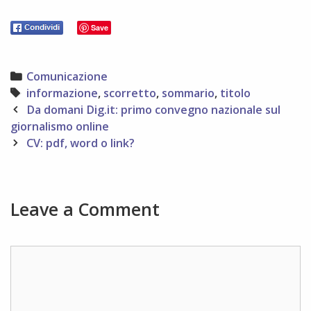
Save
Categories
Comunicazione
Tags
informazione
,
scorretto
,
sommario
,
titolo
Post
Da domani Dig.it: primo convegno nazionale sul
navigation
giornalismo online
CV: pdf, word o link?
Leave a Comment
Comment