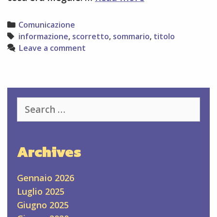
gestione
‘sfortunata’
Categories
Comunicazione
Tags
informazione
,
scorretto
,
sommario
,
titolo
Leave a comment
Search
for:
Archives
Gennaio 2026
Luglio 2025
Giugno 2025