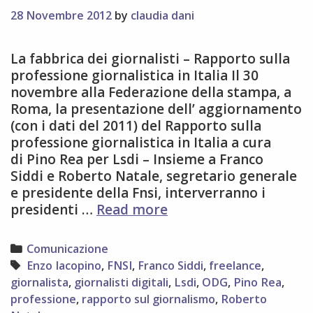
28 Novembre 2012
by
claudia dani
La fabbrica dei giornalisti – Rapporto sulla
professione giornalistica in Italia Il 30
novembre alla Federazione della stampa, a
Roma, la presentazione dell’ aggiornamento
(con i dati del 2011) del Rapporto sulla
professione giornalistica in Italia a cura
di Pino Rea per Lsdi – Insieme a Franco
Siddi e Roberto Natale, segretario generale
e presidente della Fnsi, interverranno i
La
presidenti …
Read more
professione
giornalistica
Categories
Comunicazione
a
Tags
Enzo Iacopino
,
FNSI
,
Franco Siddi
,
freelance
,
Roma
giornalista
,
giornalisti digitali
,
Lsdi
,
ODG
,
Pino Rea
,
il
professione
,
rapporto sul giornalismo
,
Roberto
30