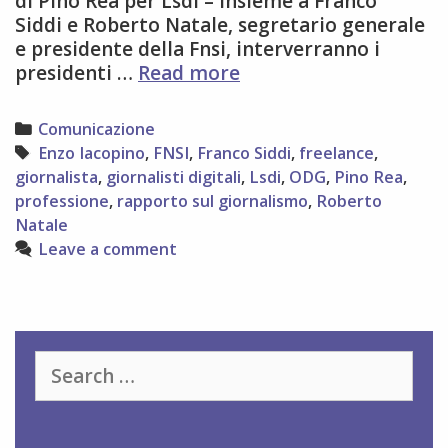
di Pino Rea per Lsdi – Insieme a Franco
Siddi e Roberto Natale, segretario generale
e presidente della Fnsi, interverranno i
La
presidenti …
Read more
professione
giornalistica
Categories
Comunicazione
a
Tags
Enzo Iacopino
,
FNSI
,
Franco Siddi
,
freelance
,
Roma
giornalista
,
giornalisti digitali
,
Lsdi
,
ODG
,
Pino Rea
,
il
professione
,
rapporto sul giornalismo
,
Roberto
30
Natale
novembre
Leave a comment
Search
for: