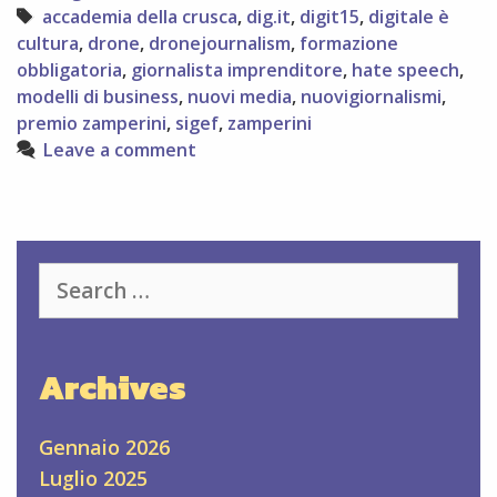
perdetevelo!
Tags
accademia della crusca
,
dig.it
,
digit15
,
digitale è
cultura
,
drone
,
dronejournalism
,
formazione
obbligatoria
,
giornalista imprenditore
,
hate speech
,
modelli di business
,
nuovi media
,
nuovigiornalismi
,
premio zamperini
,
sigef
,
zamperini
Leave a comment
Search
for:
Archives
Gennaio 2026
Luglio 2025