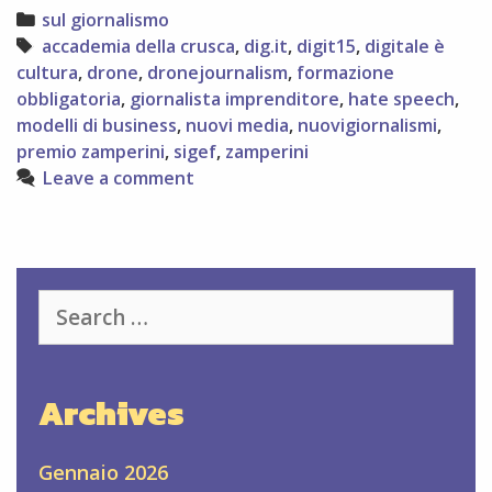
non
Categories
sul giornalismo
perdetevelo!
Tags
accademia della crusca
,
dig.it
,
digit15
,
digitale è
cultura
,
drone
,
dronejournalism
,
formazione
obbligatoria
,
giornalista imprenditore
,
hate speech
,
modelli di business
,
nuovi media
,
nuovigiornalismi
,
premio zamperini
,
sigef
,
zamperini
Leave a comment
Search
for:
Archives
Gennaio 2026