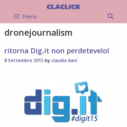
Skip
CLACLICK
to
Menu
Sea
content
dronejournalism
ritorna Dig.it non perdetevelo!
8 Settembre 2015
by
claudia dani