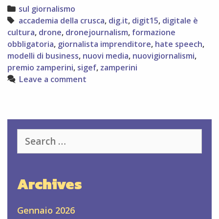
non
Categories
sul giornalismo
perdetevelo!
Tags
accademia della crusca
,
dig.it
,
digit15
,
digitale è
cultura
,
drone
,
dronejournalism
,
formazione
obbligatoria
,
giornalista imprenditore
,
hate speech
,
modelli di business
,
nuovi media
,
nuovigiornalismi
,
premio zamperini
,
sigef
,
zamperini
Leave a comment
Search
for:
Archives
Gennaio 2026