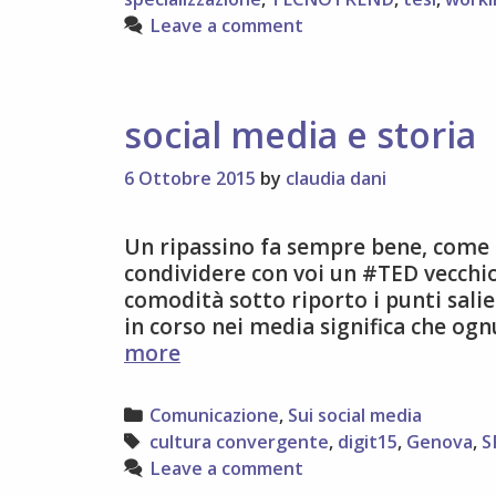
Leave a comment
social media e storia
6 Ottobre 2015
by
claudia dani
Un ripassino fa sempre bene, come s
condividere con voi un #TED vecchio s
comodità sotto riporto i punti sali
in corso nei media significa che og
social
more
media
e
Categories
Comunicazione
,
Sui social media
storia
Tags
cultura convergente
,
digit15
,
Genova
,
S
Leave a comment