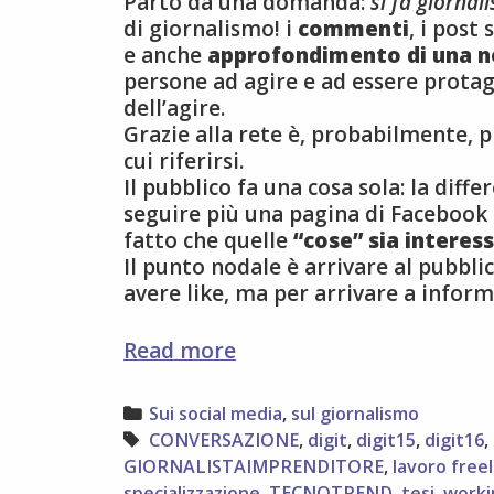
Parto da una domanda:
si fa giorna
di giornalismo! i
commenti
, i post
e anche
approfondimento di una n
persone ad agire e ad essere protago
dell’agire.
Grazie alla rete è, probabilmente,
cui riferirsi.
Il pubblico fa una cosa sola: la diff
seguire più una pagina di Facebook 
fatto che quelle
“cose” sia interes
Il punto nodale è arrivare al pubbli
avere like, ma per arrivare a inform
digitale
Read more
è
cultura,
Categories
Sui social media
,
sul giornalismo
riflessioni
Tags
CONVERSAZIONE
,
digit
,
digit15
,
digit16
,
post-
GIORNALISTAIMPRENDITORE
,
lavoro free
digit15
specializzazione
,
TECNOTREND
,
tesi
,
work