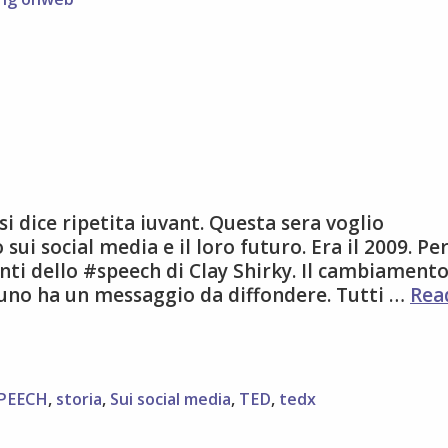
i dice ripetita iuvant. Questa sera voglio
ui social media e il loro futuro. Era il 2009. Pe
enti dello #speech di Clay Shirky. Il cambiament
nuno ha un messaggio da diffondere. Tutti …
Rea
PEECH
,
storia
,
Sui social media
,
TED
,
tedx