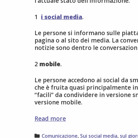
l’attuale stato dell’informazione.
1
i social media
.
Le persone si informano sulle piatta
pagina o al sito dei media. La conve
notizie sono dentro le conversazioni
2
mobile
.
Le persone accedono ai social da s
che è fruita quasi principalmente i
“facili” da condividere in versione 
versione mobile.
l’
Read more
“attualità”
dell’informazione
Categories
Comunicazione
,
Sui social media
,
sul gio