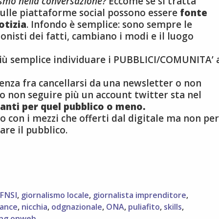
lismo nella conversazione?
Eccome se si tratta
 sulle piattaforme social possono essere
fonte
otizia
. Infondo è semplice: sono sempre le
nisti dei fatti, cambiano i modi e il luogo
 più semplice individuare i PUBBLICI/COMUNITA’ 
erenza fra cancellarsi da una newsletter o non
o non seguire più un account twitter sta nel
santi per quel pubblico o meno.
co con i mezzi che offerti dal digitale ma non per
are il pubblico.
FNSI
,
giornalismo locale
,
giornalista imprenditore
,
lance
,
nicchia
,
odgnazionale
,
ONA
,
puliafito
,
skills
,
ing onweb