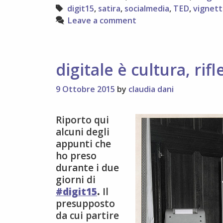
e
Tags
digit15
,
satira
,
socialmedia
,
TED
,
vignett
del
Leave a comment
giornalismo
digitale è cultura, rif
9 Ottobre 2015
by
claudia dani
Riporto qui
alcuni degli
appunti che
ho preso
durante i due
giorni di
#digit15
.
Il
presupposto
da cui partire