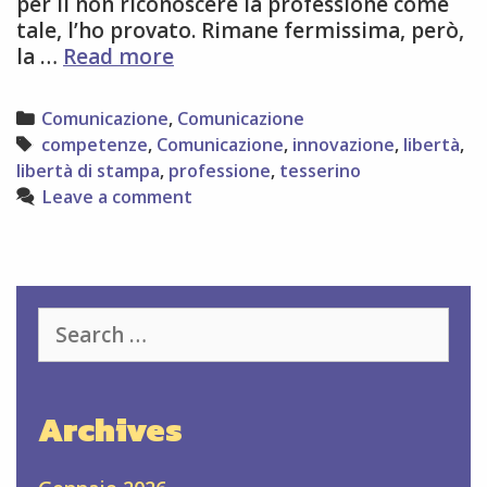
per il non riconoscere la professione come
tale, l’ho provato. Rimane fermissima, però,
L’eterna
la …
Read more
questione
Categories
Comunicazione
,
Comunicazione
Tags
competenze
,
Comunicazione
,
innovazione
,
libertà
,
libertà di stampa
,
professione
,
tesserino
Leave a comment
Search
for:
Archives