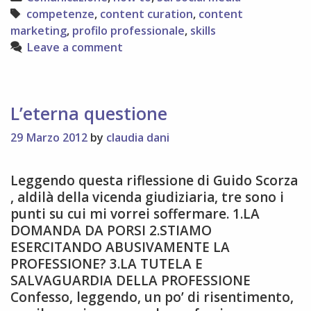
creare
Tags
competenze
,
content curation
,
content
contenuti
marketing
,
profilo professionale
,
skills
efficaci
Leave a comment
per
LinkedIn
L’eterna questione
29 Marzo 2012
by
claudia dani
Leggendo questa riflessione di Guido Scorza
, aldilà della vicenda giudiziaria, tre sono i
punti su cui mi vorrei soffermare. 1.LA
DOMANDA DA PORSI 2.STIAMO
ESERCITANDO ABUSIVAMENTE LA
PROFESSIONE? 3.LA TUTELA E
SALVAGUARDIA DELLA PROFESSIONE
Confesso, leggendo, un po’ di risentimento,