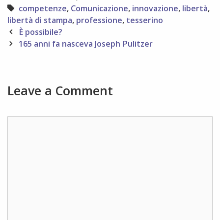
Tags
competenze
,
Comunicazione
,
innovazione
,
libertà
,
libertà di stampa
,
professione
,
tesserino
Post
È possibile?
navigation
165 anni fa nasceva Joseph Pulitzer
Leave a Comment
Comment