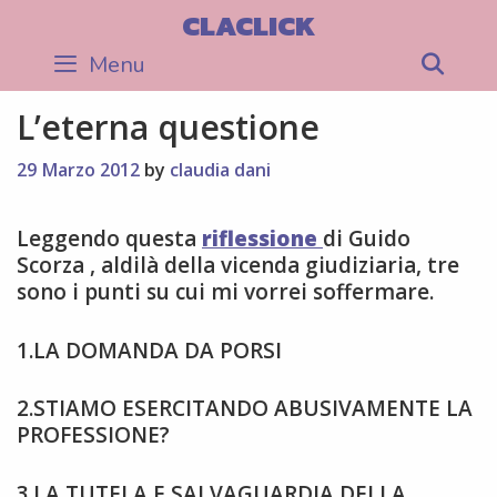
Skip
CLACLICK
to
Menu
Sea
content
L’eterna questione
29 Marzo 2012
by
claudia dani
Leggendo questa
riflessione
di Guido
Scorza , aldilà della vicenda giudiziaria, tre
sono i punti su cui mi vorrei soffermare.
1.LA DOMANDA DA PORSI
2.STIAMO ESERCITANDO ABUSIVAMENTE LA
PROFESSIONE?
3.LA TUTELA E SALVAGUARDIA DELLA