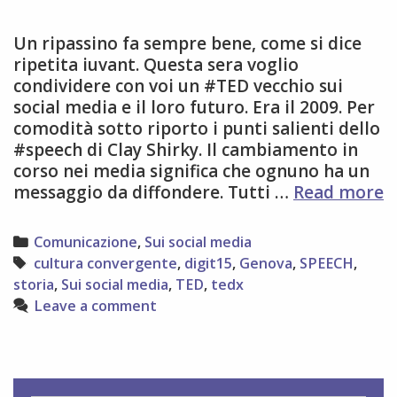
Un ripassino fa sempre bene, come si dice
ripetita iuvant. Questa sera voglio
condividere con voi un #TED vecchio sui
social media e il loro futuro. Era il 2009. Per
comodità sotto riporto i punti salienti dello
#speech di Clay Shirky. Il cambiamento in
corso nei media significa che ognuno ha un
s
messaggio da diffondere. Tutti …
Read more
m
e
Categories
Comunicazione
,
Sui social media
s
Tags
cultura convergente
,
digit15
,
Genova
,
SPEECH
,
storia
,
Sui social media
,
TED
,
tedx
Leave a comment