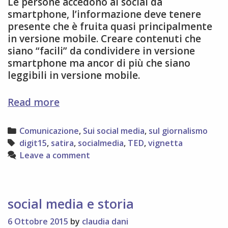
Le persone accedono ai social da
smartphone, l’informazione deve tenere
presente che è fruita quasi principalmente
in versione mobile. Creare contenuti che
siano “facili” da condividere in versione
smartphone ma ancor di più che siano
leggibili in versione mobile.
l’
Read more
“attualità”
dell’informazione
Categories
Comunicazione
,
Sui social media
,
sul giornalismo
e
Tags
digit15
,
satira
,
socialmedia
,
TED
,
vignetta
del
Leave a comment
giornalismo
social media e storia
6 Ottobre 2015
by
claudia dani