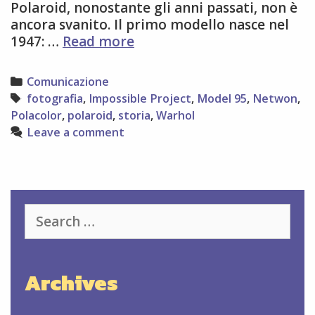
Polaroid, nonostante gli anni passati, non è
ancora svanito. Il primo modello nasce nel
L’effetto
1947: …
Read more
Polaroid
negli
Categories
Comunicazione
anni
Tags
fotografia
,
Impossible Project
,
Model 95
,
Netwon
,
Polacolor
,
polaroid
,
storia
,
Warhol
Leave a comment
Search
for:
Archives