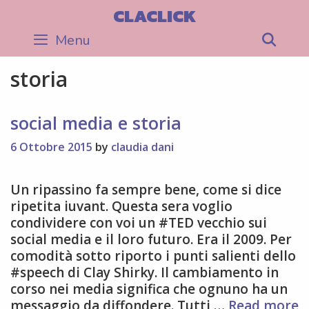
Skip
CLACLICK
to
Menu
Sea
content
storia
social media e storia
6 Ottobre 2015
by
claudia dani
Un ripassino fa sempre bene, come si dice
ripetita iuvant. Questa sera voglio
condividere con voi un #TED vecchio sui
social media e il loro futuro. Era il 2009. Per
comodità sotto riporto i punti salienti dello
#speech di Clay Shirky. Il cambiamento in
corso nei media significa che ognuno ha un
s
messaggio da diffondere. Tutti …
Read more