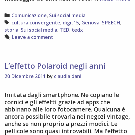
m
e
Categories
Comunicazione
,
Sui social media
s
Tags
cultura convergente
,
digit15
,
Genova
,
SPEECH
,
storia
,
Sui social media
,
TED
,
tedx
Leave a comment
L’effetto Polaroid negli anni
20 Dicembre 2011
by
claudia dani
Imitata dagli smartphone. Ne copiano le
cornici e gli effetti grazie ad apps che
abbinano alle loro fotocamere. Qualcuna è
ancora possibile trovarla nei negozi vintage,
anche se non proprio a prezzi modici. Le
pellicole sono quasi introvabili. Ma l’effetto