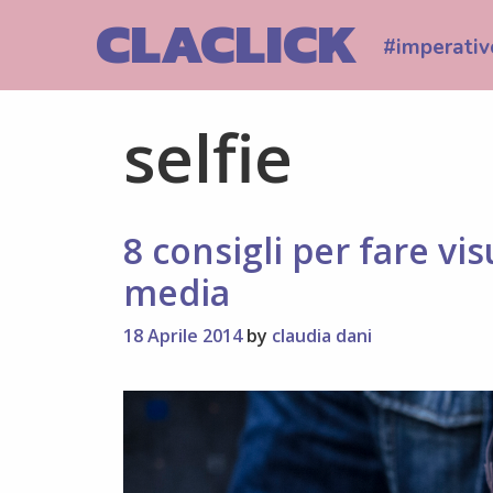
Skip
CLACLICK
to
#imperativ
content
selfie
8 consigli per fare vis
media
18 Aprile 2014
by
claudia dani