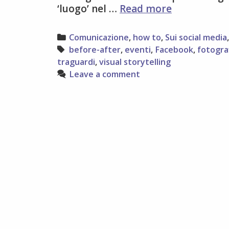
8
‘luogo’ nel …
Read more
consigli
per
Categories
Comunicazione
,
how to
,
Sui social media
fare
Tags
before-after
,
eventi
,
Facebook
,
fotogra
visual
traguardi
,
visual storytelling
storytelling
Leave a comment
sui
social
media