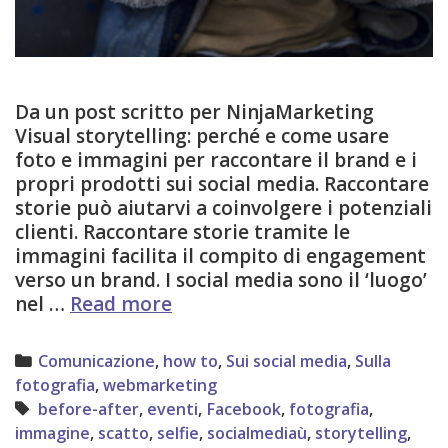
Da un post scritto per NinjaMarketing
Visual storytelling: perché e come usare
foto e immagini per raccontare il brand e i
propri prodotti sui social media. Raccontare
storie può aiutarvi a coinvolgere i potenziali
clienti. Raccontare storie tramite le
immagini facilita il compito di engagement
verso un brand. I social media sono il ‘luogo’
8
nel …
Read more
consigli
per
Categories
Comunicazione
,
how to
,
Sui social media
,
Sulla
fare
fotografia
,
webmarketing
visual
Tags
before-after
,
eventi
,
Facebook
,
fotografia
,
storytelling
immagine
,
scatto
,
selfie
,
socialmediaù
,
storytelling
,
sui