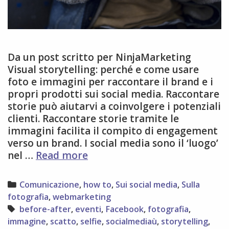
Da un post scritto per NinjaMarketing
Visual storytelling: perché e come usare
foto e immagini per raccontare il brand e i
propri prodotti sui social media. Raccontare
storie può aiutarvi a coinvolgere i potenziali
clienti. Raccontare storie tramite le
immagini facilita il compito di engagement
verso un brand. I social media sono il ‘luogo’
8
nel …
Read more
consigli
per
Categories
Comunicazione
,
how to
,
Sui social media
,
Sulla
fare
fotografia
,
webmarketing
visual
Tags
before-after
,
eventi
,
Facebook
,
fotografia
,
storytelling
immagine
,
scatto
,
selfie
,
socialmediaù
,
storytelling
,
sui