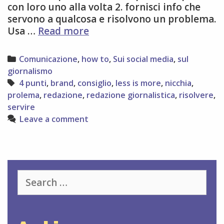
con loro uno alla volta 2. fornisci info che
servono a qualcosa e risolvono un problema.
4
Usa …
Read more
consigli
fondamentali
Categories
Comunicazione
,
how to
,
Sui social media
,
sul
per
giornalismo
usare
Tags
4 punti
,
brand
,
consiglio
,
less is more
,
nicchia
,
i
prolema
,
redazione
,
redazione giornalistica
,
risolvere
,
social
servire
media
Leave a comment
Search
for: