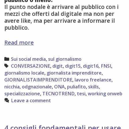
Il punto nodale è arrivare al pubblico con i
mezzi che offerti dal digitale ma non per
avere like, ma per arrivare a informare il
pubblico.
digitale
Read more
è
cultura,
Categories
Sui social media
,
sul giornalismo
riflessioni
Tags
CONVERSAZIONE
,
digit
,
digit15
,
digit16
,
FNSI
,
post-
giornalismo locale
,
giornalista imprenditore
,
digit15
GIORNALISTAIMPRENDITORE
,
lavoro freelance
,
nicchia
,
odgnazionale
,
ONA
,
puliafito
,
skills
,
specializzazione
,
TECNOTREND
,
tesi
,
working onweb
Leave a comment
4 consigli fondamentali per usare