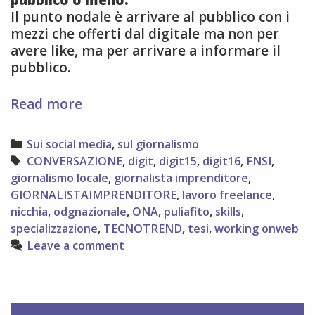
Il punto nodale è arrivare al pubblico con i
mezzi che offerti dal digitale ma non per
avere like, ma per arrivare a informare il
pubblico.
digitale
Read more
è
cultura,
Categories
Sui social media
,
sul giornalismo
riflessioni
Tags
CONVERSAZIONE
,
digit
,
digit15
,
digit16
,
FNSI
,
post-
giornalismo locale
,
giornalista imprenditore
,
digit15
GIORNALISTAIMPRENDITORE
,
lavoro freelance
,
nicchia
,
odgnazionale
,
ONA
,
puliafito
,
skills
,
specializzazione
,
TECNOTREND
,
tesi
,
working onweb
Leave a comment