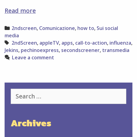
second
Read more
screen
e
Categories
2ndscreen
,
Comunicazione
,
how to
,
Sui social
social
media
media
Tags
2ndScreen
,
appleTV
,
apps
,
call-to-action
,
influenza
,
Jekins
,
pechinoexpress
,
secondscreener
,
transmedia
Leave a comment
Search
for:
Archives