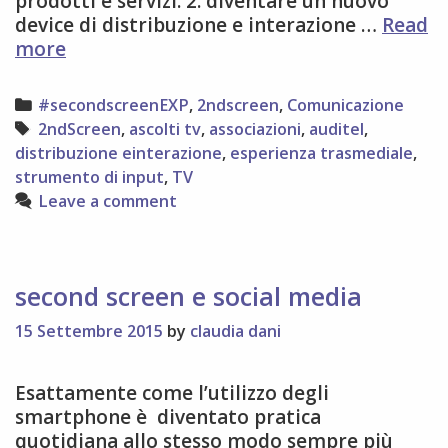
prodotti e servizi. 2. diventare un nuovo
device di distribuzione e interazione …
Read
qualche
more
conclusione
sulla
Categories
#secondscreenEXP
,
2ndscreen
,
Comunicazione
#2ndScreen
Tags
2ndScreen
,
ascolti tv
,
associazioni
,
auditel
,
distribuzione einterazione
,
esperienza trasmediale
,
strumento di input
,
TV
Leave a comment
second screen e social media
15 Settembre 2015
by
claudia dani
Esattamente come l’utilizzo degli
smartphone è diventato pratica
quotidiana allo stesso modo sempre più