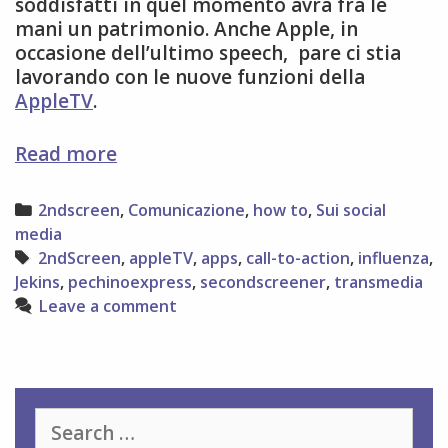
soddisfatti in quel momento avrà fra le
mani un patrimonio. Anche Apple, in
occasione dell’ultimo speech, pare ci stia
lavorando con le nuove funzioni della
AppleTV
.
second
Read more
screen
e
Categories
2ndscreen
,
Comunicazione
,
how to
,
Sui social
social
media
media
Tags
2ndScreen
,
appleTV
,
apps
,
call-to-action
,
influenza
,
Jekins
,
pechinoexpress
,
secondscreener
,
transmedia
Leave a comment
Search
for: