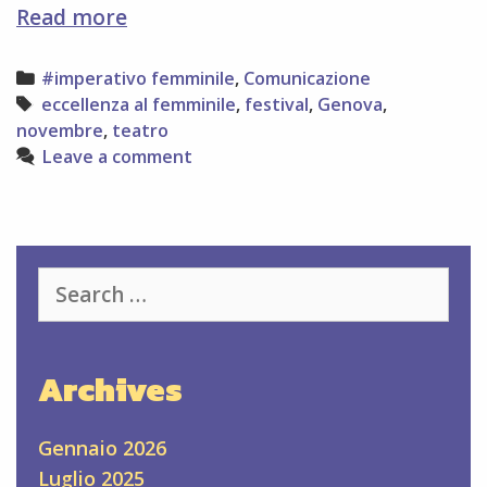
FESTIVAL
Read more
DELL’ECCELLENZA
AL
Categories
#imperativo femminile
,
Comunicazione
FEMMINILE
Tags
eccellenza al femminile
,
festival
,
Genova
,
novembre
,
teatro
Leave a comment
Search
for:
Archives
Gennaio 2026
Luglio 2025