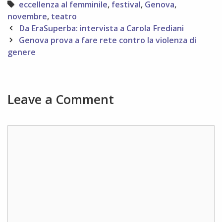
Tags
eccellenza al femminile
,
festival
,
Genova
,
novembre
,
teatro
Post
Da EraSuperba: intervista a Carola Frediani
navigation
Genova prova a fare rete contro la violenza di
genere
Leave a Comment
Comment