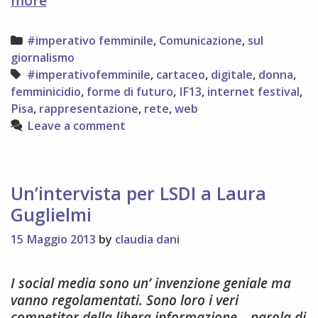
more
ven
11
Categories
#imperativo femminile
,
Comunicazione
,
sul
a
giornalismo
Pisa
Tags
#imperativofemminile
,
cartaceo
,
digitale
,
donna
,
si
femminicidio
,
forme di futuro
,
IF13
,
internet festival
,
parla
Pisa
,
rappresentazione
,
rete
,
web
di
Leave a comment
donne
(#imperativofemminile)
Un’intervista per LSDI a Laura
Guglielmi
15 Maggio 2013
by
claudia dani
I social media sono un’ invenzione geniale ma
vanno regolamentati. Sono loro i veri
competitor della libera informazione – parola di