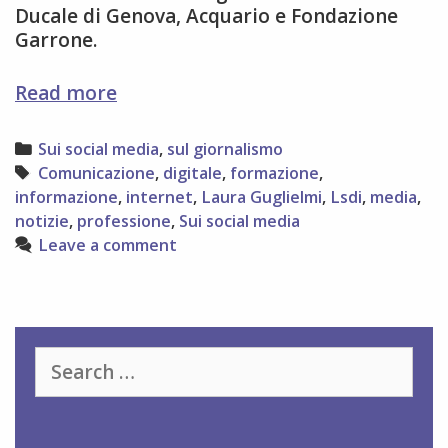
Ducale di Genova, Acquario e Fondazione
Garrone.
Un’intervista
Read more
per
LSDI
Categories
Sui social media
,
sul giornalismo
a
Tags
Comunicazione
,
digitale
,
formazione
,
Laura
informazione
,
internet
,
Laura Guglielmi
,
Lsdi
,
media
,
Guglielmi
notizie
,
professione
,
Sui social media
Leave a comment
Search
for: