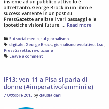
insieme ad un pubblico attivo lo è
altrettanto. George Brock in un libro e
successivamente in un post su
PressGazette analizza i vari passaggi e le
Su
ipotetiche visioni future. …
Read more
LSDI:
Giorna
Categories
Sui social media
,
sul giornalismo
evoluti
Tags
digitale
,
George Brock
,
giornalismo evolutivo
,
Lsdi
,
più
PressGazette
,
rivoluzione
che
Leave a comment
rivoluz
questo
il
futuro.
IF13: ven 11 a Pisa si parla di
donne (#imperativofemminile)
7 Ottobre 2013
by
claudia dani