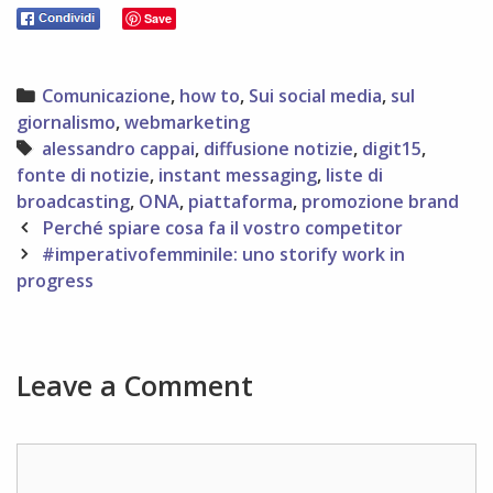
Save
Categories
Comunicazione
,
how to
,
Sui social media
,
sul
giornalismo
,
webmarketing
Tags
alessandro cappai
,
diffusione notizie
,
digit15
,
fonte di notizie
,
instant messaging
,
liste di
broadcasting
,
ONA
,
piattaforma
,
promozione brand
Post
Perché spiare cosa fa il vostro competitor
navigation
#imperativofemminile: uno storify work in
progress
Leave a Comment
Comment