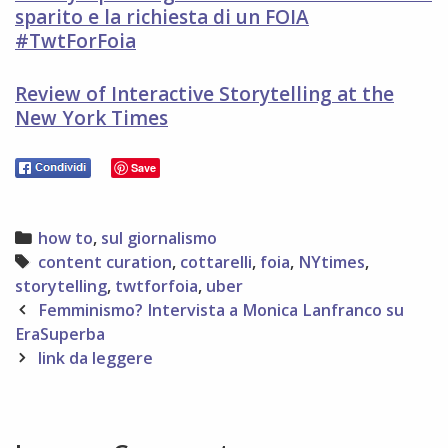
sparito e la richiesta di un FOIA
#TwtForFoia
Review of Interactive Storytelling at the
New York Times
Save
Categories
how to
,
sul giornalismo
Tags
content curation
,
cottarelli
,
foia
,
NYtimes
,
storytelling
,
twtforfoia
,
uber
Post
Femminismo? Intervista a Monica Lanfranco su
navigation
EraSuperba
link da leggere