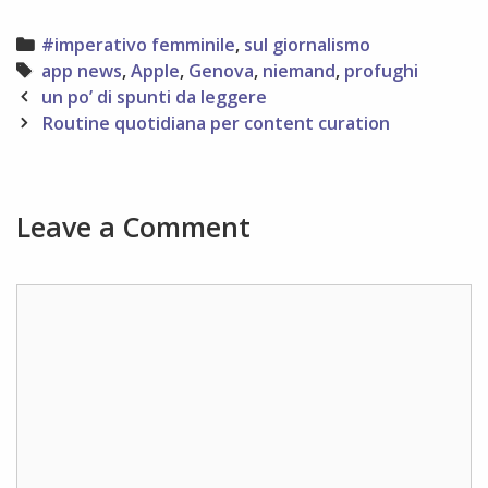
Categories
#imperativo femminile
,
sul giornalismo
Tags
app news
,
Apple
,
Genova
,
niemand
,
profughi
Post
un po’ di spunti da leggere
navigation
Routine quotidiana per content curation
Leave a Comment
Comment