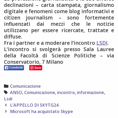
declinazioni – carta stampata, giornalismo
digitale e fenomeni come blog informativi e
citizen journalism – sono fortemente
influenzati dai mezzi che le notizie
utilizzano per essere ricercate, trattate e
diffuse.
Fra i partner e a moderare l’incontro
LSDI
.
L’incontro si svolgerà presso Sala Lauree
della Facoltà di Scienze Politiche – via
Conservatorio, 7 Milano
Save
Categories
Comunicazione
Tags
ANSO
,
Comunicazione
,
incontro
,
informazione
,
Lsdi
Post
L’APPELLO DI SKYTG24
navigation
Microsoft ha acquistato Skype