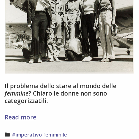
Il problema dello stare al mondo delle
femmine
? Chiaro le donne non sono
categorizzatili.
le
Read more
donne
non
Categories
#imperativo femminile