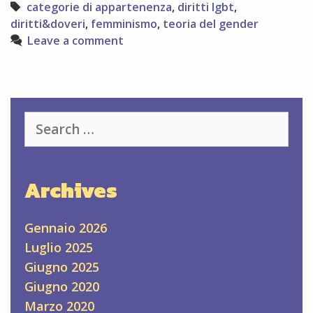
sono
Tags
categorie di appartenenza
,
diritti lgbt
,
categorizzabili
diritti&doveri
,
femminismo
,
teoria del gender
Leave a comment
Search
for:
Archives
Gennaio 2026
Luglio 2025
Giugno 2025
Giugno 2020
Marzo 2020