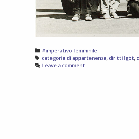
Categories
#imperativo femminile
Tags
categorie di appartenenza
,
diritti lgbt
,
d
Leave a comment