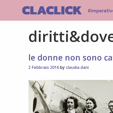
Skip
CLACLICK
to
#imperativ
content
diritti&dove
le donne non sono cat
2 Febbraio 2016
by
claudia dani