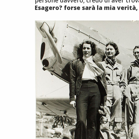
persone davvero, credo di aver trov
Esagero? forse sarà la mia verità