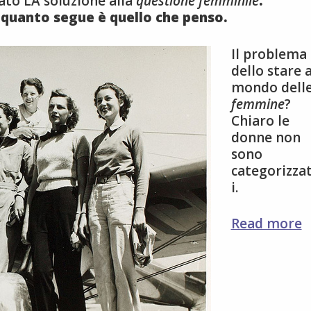
ato LA soluzione alla
questione femminile
.
, quanto segue è quello che penso.
Il problema
dello stare a
mondo dell
femmine
?
Chiaro le
donne non
sono
categorizzat
i.
l
Read more
d
n
s
c