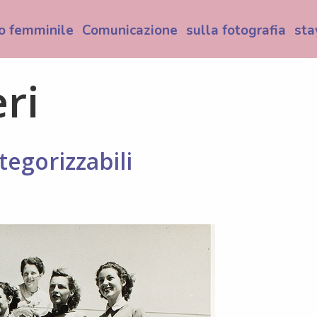
o femminile
Comunicazione
sulla fotografia
sta
ri
egorizzabili