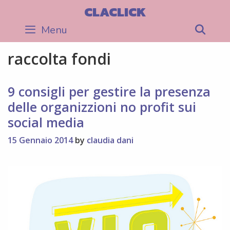
Skip
CLACLICK
to
Menu
Sea
content
raccolta fondi
9 consigli per gestire la presenza
delle organizzioni no profit sui
social media
15 Gennaio 2014
by
claudia dani