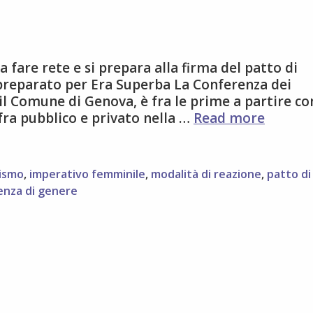
 fare rete e si prepara alla firma del patto di
 preparato per Era Superba La Conferenza dei
a il Comune di Genova, è fra le prime a partire co
Genova
ra pubblico e privato nella …
Read more
prova
a
fare
ismo
,
imperativo femminile
,
modalità di reazione
,
patto di
rete
enza di genere
contro
la
violenz
di
genere