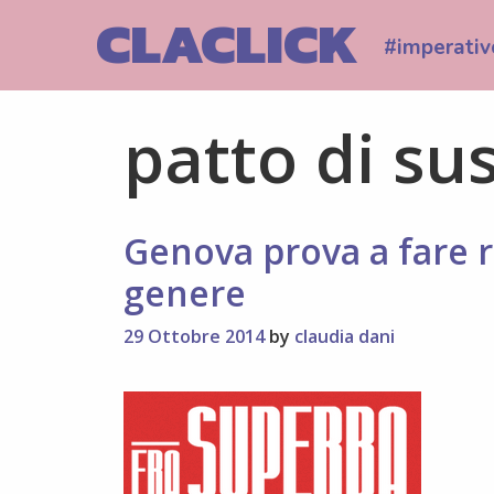
Skip
CLACLICK
to
#imperativ
content
patto di su
Genova prova a fare r
genere
29 Ottobre 2014
by
claudia dani