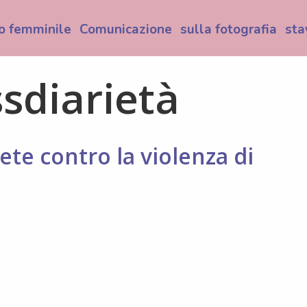
o femminile
Comunicazione
sulla fotografia
sta
ssdiarietà
ete contro la violenza di