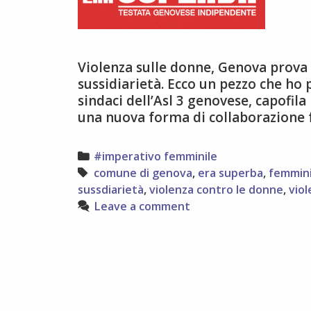
Violenza sulle donne, Genova prova a
sussidiarietà. Ecco un pezzo che ho
sindaci dell’Asl 3 genovese, capofil
una nuova forma di collaborazione f
Categories
#imperativo femminile
Tags
comune di genova
,
era superba
,
femmin
sussdiarietà
,
violenza contro le donne
,
viol
Leave a comment