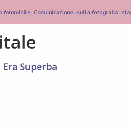
o femminile
Comunicazione
sulla fotografia
sta
itale
u Era Superba