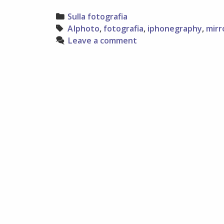
o
raccogliamo
Categories
Sulla fotografia
solo
Tags
AIphoto
,
fotografia
,
iphonegraphy
,
mirr
immagini?
Leave a comment