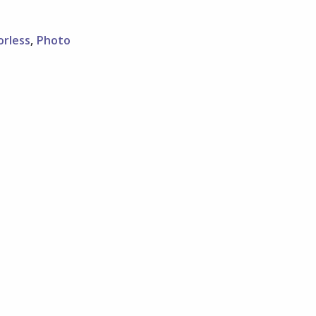
orless
,
Photo