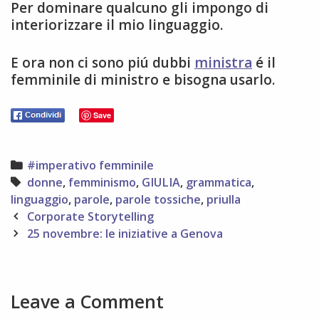
Per dominare qualcuno gli impongo di
interiorizzare il mio linguaggio.
E ora non ci sono piú dubbi
ministra
é il
femminile di ministro e bisogna usarlo.
Save
Categories
#imperativo femminile
Tags
donne
,
femminismo
,
GIULIA
,
grammatica
,
linguaggio
,
parole
,
parole tossiche
,
priulla
Post
Corporate Storytelling
navigation
25 novembre: le iniziative a Genova
Leave a Comment